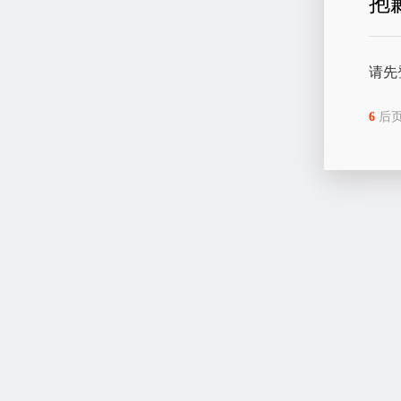
抱
请先
6
后